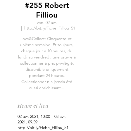
#255 Robert
Filliou
ven. 02 avr.
  |  
http://bit.ly/Fiche_Filliou_51
Love&Collect: Cinquante-et-
unième semaine. Et toujours,
chaque jour à 10 heures, du
lundi au vendredi, une œuvre à
collectionner à prix privilégié,
disponible uniquement
pendant 24 heures.
Collectionner n'a jamais été
aussi enrichissant...
Heure et lieu
02 avr. 2021, 10:00 – 03 avr.
2021, 09:59
http://bit.ly/Fiche_Filliou_51