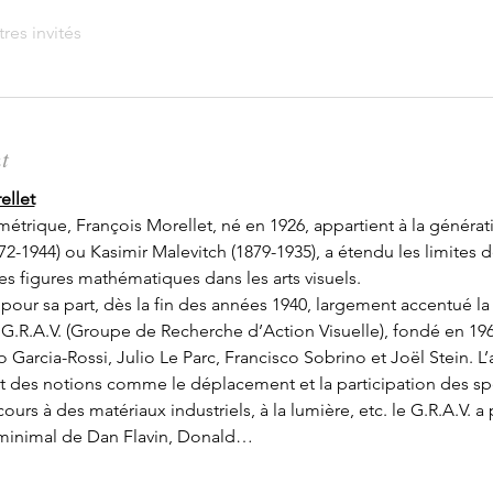
tres invités
t
ellet
étrique, François Morellet, né en 1926, appartient à la génératio
2-1944) ou Kasimir Malevitch (1879-1935), a étendu les limites de
des figures mathématiques dans les arts visuels.
a pour sa part, dès la fin des années 1940, largement accentué la
 G.R.A.V. (Groupe de Recherche d’Action Visuelle), fondé en 1960
io Garcia-Rossi, Julio Le Parc, Francisco Sobrino et Joël Stein. 
t des notions comme le déplacement et la participation des spe
cours à des matériaux industriels, à la lumière, etc. le G.R.A.V. 
t minimal de Dan Flavin, Donald…