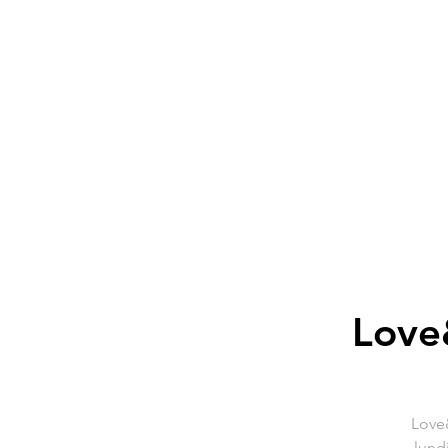
Love
Love
lund