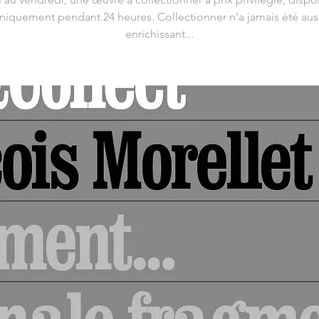
niquement pendant 24 heures. Collectionner n'a jamais été aus
enrichissant...