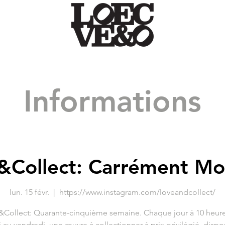
Informations
&Collect: Carrément Mor
lun. 15 févr.
  |  
https://www.instagram.com/loveandcollect/
&Collect: Quarante-cinquième semaine. Chaque jour à 10 heure
i au vendredi, une œuvre à collectionner à prix privilégié, dispo