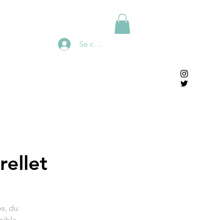
Se connecter
ellet
s, du
nible