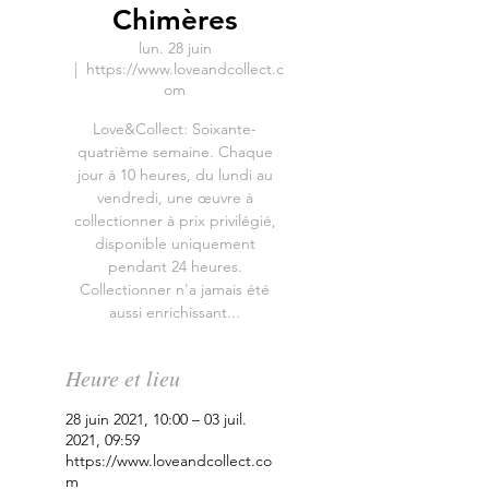
Chimères
lun. 28 juin
  |  
https://www.loveandcollect.c
om
Love&Collect: Soixante-
quatrième semaine. Chaque
jour à 10 heures, du lundi au
vendredi, une œuvre à
collectionner à prix privilégié,
disponible uniquement
pendant 24 heures.
Collectionner n'a jamais été
aussi enrichissant...
Heure et lieu
28 juin 2021, 10:00 – 03 juil.
2021, 09:59
https://www.loveandcollect.co
m