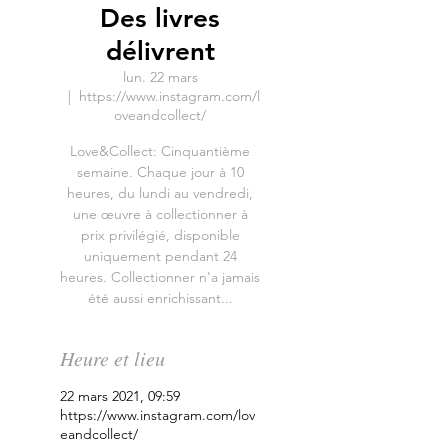
Des livres
délivrent
lun. 22 mars
  |  
https://www.instagram.com/l
oveandcollect/
Love&Collect: Cinquantième
semaine. Chaque jour à 10
heures, du lundi au vendredi,
une œuvre à collectionner à
prix privilégié, disponible
uniquement pendant 24
heures. Collectionner n'a jamais
été aussi enrichissant...
Heure et lieu
22 mars 2021, 09:59
https://www.instagram.com/lov
eandcollect/