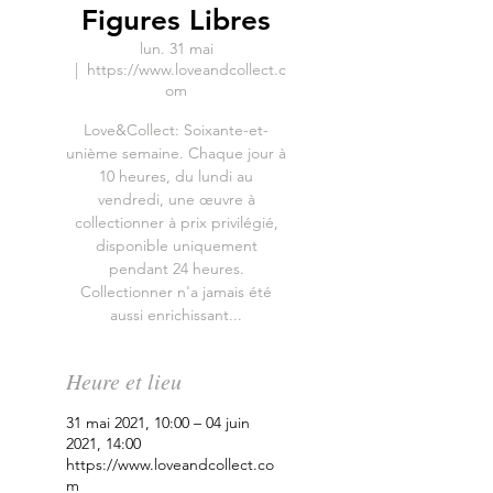
Figures Libres
lun. 31 mai
  |  
https://www.loveandcollect.c
om
Love&Collect: Soixante-et-
unième semaine. Chaque jour à
10 heures, du lundi au
vendredi, une œuvre à
collectionner à prix privilégié,
disponible uniquement
pendant 24 heures.
Collectionner n'a jamais été
aussi enrichissant...
Heure et lieu
31 mai 2021, 10:00 – 04 juin
2021, 14:00
https://www.loveandcollect.co
m