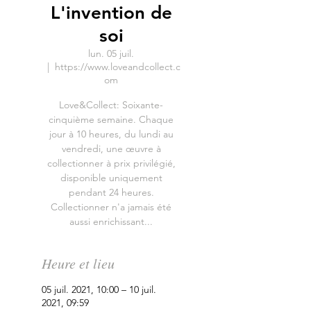
L'invention de
soi
lun. 05 juil.
  |  
https://www.loveandcollect.c
om
Love&Collect: Soixante-
cinquième semaine. Chaque
jour à 10 heures, du lundi au
vendredi, une œuvre à
collectionner à prix privilégié,
disponible uniquement
pendant 24 heures.
Collectionner n'a jamais été
aussi enrichissant...
Heure et lieu
05 juil. 2021, 10:00 – 10 juil.
2021, 09:59