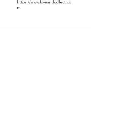
https://www.loveandcollect.co
m