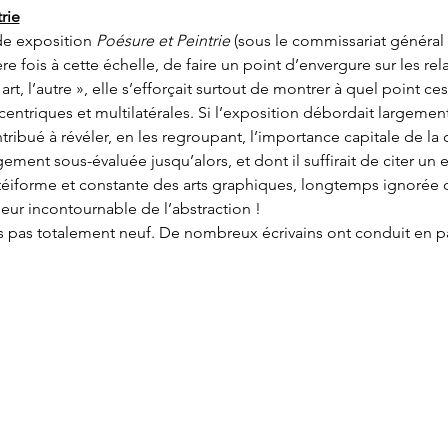
rie
de exposition 
Poésure et Peintrie
 (sous le commissariat général 
e fois à cette échelle, de faire un point d’envergure sur les rela
art, l’autre », elle s’efforçait surtout de montrer à quel point ces
entriques et multilatérales. Si l’exposition débordait largement
bué à révéler, en les regroupant, l’importance capitale de la c
gement sous-évaluée jusqu’alors, et dont il suffirait de citer un 
téiforme et constante des arts graphiques, longtemps ignorée 
eur incontournable de l’abstraction !
lors pas totalement neuf. De nombreux écrivains ont conduit en pa