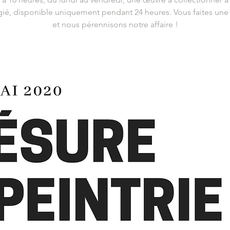
égié, disponible uniquement pendant 24 heures. Vous faites une a
et nous pérennisons notre affaire !