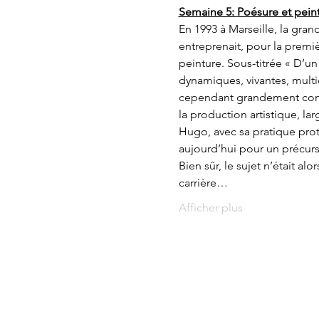
Semaine 5: 
Poésure et peint
En 1993 à Marseille, la gran
entreprenait, pour la premièr
peinture. Sous-titrée « D’un 
dynamiques, vivantes, multic
cependant grandement contri
la production artistique, lar
Hugo, avec sa pratique pro
aujourd’hui pour un précurs
Bien sûr, le sujet n’était a
carrière…
Afficher plus