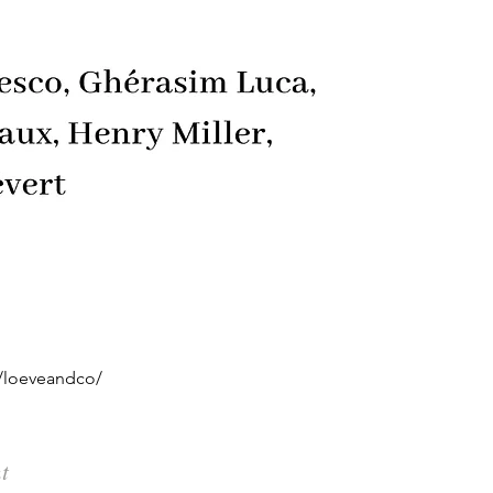
/loeveandco/
t