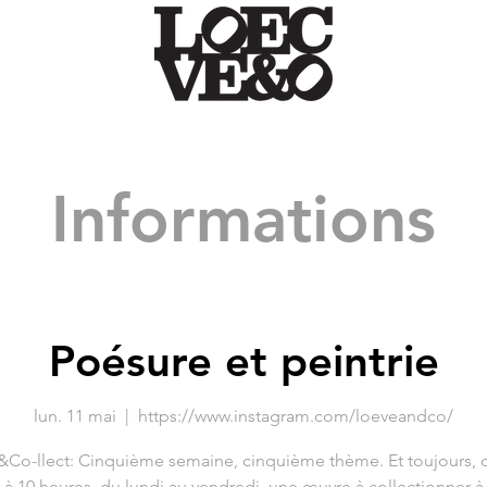
Informations
Poésure et peintrie
lun. 11 mai
  |  
https://www.instagram.com/loeveandco/
Co-llect: Cinquième semaine, cinquième thème. Et toujours,
 à 10 heures, du lundi au vendredi, une œuvre à collectionner à 