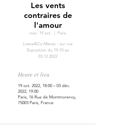
Les vents
contraires de
l'amour
mer. 19 oct.
  |  
Paris
Loeve&Co Marais - sur rue
Exposition du 19.10 au
03.12.2022
Heure et lieu
19 oct. 2022, 18:00 – 03 déc.
2022, 19:00
Paris, 16 Rue de Montmorency,
75003 Paris, France