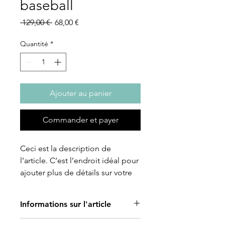
baseball
Prix
Prix
 129,00 € 
68,00 €
original
promotionnel
Quantité
*
Ajouter au panier
Commander et payer
Ceci est la description de 
l’article. C’est l’endroit idéal pour 
ajouter plus de détails sur votre 
article, tels que la taille, la 
matière, les conseils d’entretien 
Informations sur l'article
et les instructions de nettoyage.
C'est l'endroit idéal pour ajouter des 