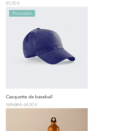
Prix
85,00 €
Promotion
Casquette de baseball
Prix original
Prix promotionnel
129,00 €
68,00 €