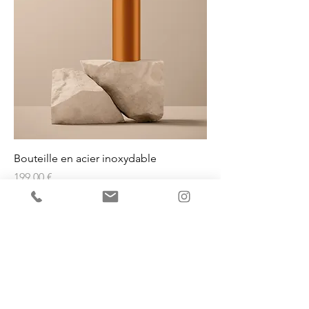
Bouteille en acier inoxydable
Prix
199,00 €