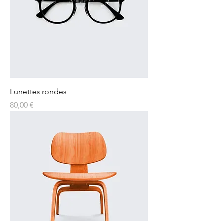
Lunettes rondes
Prix
80,00 €