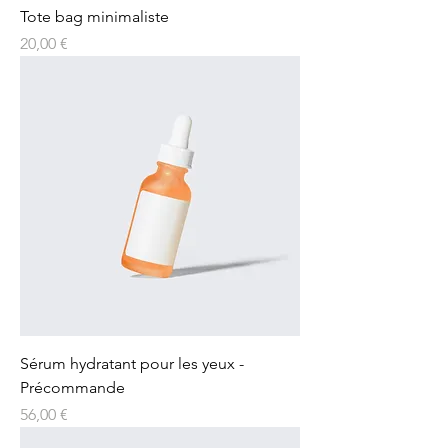
Tote bag minimaliste
Prix
20,00 €
Sérum hydratant pour les yeux -
Précommande
Prix
56,00 €