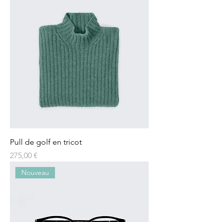
Pull de golf en tricot
Prix
275,00 €
Nouveau